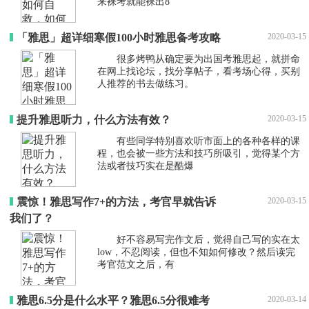
来裸考就能裸出8
「雅思」超详细寒假100小时雅思备考攻略
2020-03-15
很多烤鸭从确定要为出国考雅思起，就拼命
在网上找论坛，找分享帖子，看考场心得，买别
人推荐的书去做练习。
提升雅思听力，什么方法有效？
2020-03-15
有些同学特别喜欢听市面上的各种各样的课
程，也会被一些方法和技巧所吸引，觉得某个方
法或者技巧实在是酷爆
震惊！雅思写作7+的方法，考官早就告诉
2020-03-15
我们了？
好不容易写完作文后，觉得自己写的实在太
low，不忍阅读，但也不知如何修改？然后读完
考官范文之后，有
雅思6.5分是什么水平？雅思6.5分很难考
2020-03-14