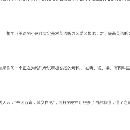
想学习英语的小伙伴肯定是对英语听力又爱又恨吧，对于提高英语听力
如果你问一个正在为雅思考试积极奋战的烤鸭，“在听、说、读、写四科里
古人云：“书读百遍，其义自见”，同样的材料听得多了自然就懂，懂了之