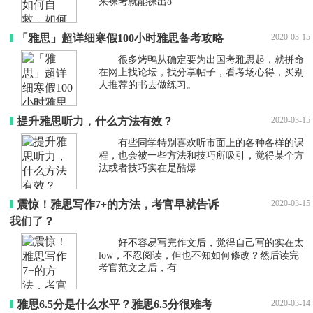
来裸考就能裸出8
「雅思」超详细寒假100小时雅思备考攻略
2020-03-15
很多烤鸭从确定要为出国考雅思起，就拼命
在网上找论坛，找分享帖子，看考场心得，买别
人推荐的书去做练习。
提升雅思听力，什么方法有效？
2020-03-15
有些同学特别喜欢听市面上的各种各样的课
程，也会被一些方法和技巧所吸引，觉得某个方
法或者技巧实在是酷爆
震惊！雅思写作7+的方法，考官早就告诉
2020-03-15
我们了？
好不容易写完作文后，觉得自己写的实在太
low，不忍阅读，但也不知如何修改？然后读完
考官范文之后，有
雅思6.5分是什么水平？雅思6.5分很难考
2020-03-14