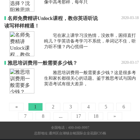
像中高考那样，每年只
名师免费精讲Unlock课程，教你英语听说
2020-03-18
读写样样精通！
宅在家上课学习没热情，没效率，困得直打
盹儿？学英语备考学习不系统，单词记不住，听
力听不懂？内心慌得一
雅思培训费用一般需要多少钱？
2020-03-17
雅思培训费用一般需要多少钱？这是很多考
生和家长都很关心的话题。鉴于雅思考试与国内
英语考试有很大差异，
«
1
2
3
4
5
6
7
8
...
17
18
»
全国电话：400-040-9997
总部地址:通州区台湖镇台铭国际企业花园C35栋