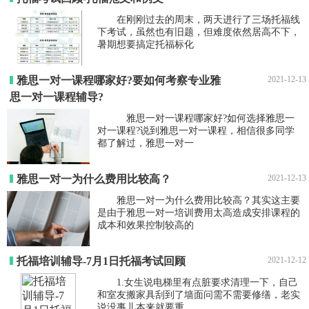
在刚刚过去的周末，两天进行了三场托福线
下考试，虽然也有旧题，但难度依然居高不下，
暑期想要搞定托福标化
雅思一对一课程哪家好?要如何考察专业雅
2021-12-13
思一对一课程辅导?
雅思一对一课程哪家好?如何选择雅思一
对一课程?说到雅思一对一课程，相信很多同学
都了解过，雅思一对一
雅思一对一为什么费用比较高？
2021-12-13
雅思一对一为什么费用比较高？其实这主要
是由于雅思一对一培训费用太高造成安排课程的
成本和效果控制较高的
托福培训辅导-7月1日托福考试回顾
2021-12-12
1.女生说电梯里有点脏要求清理一下，自己
和室友搬家具刮到了墙面问需不需要修缮，老实
说没事儿本来就要重