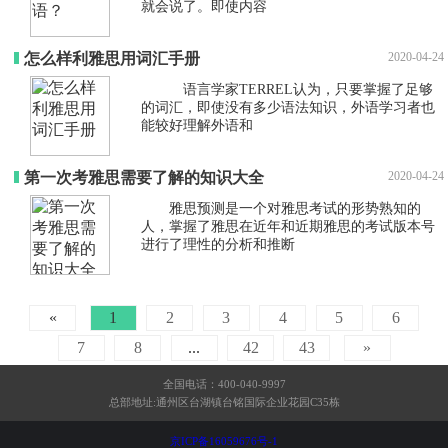
就会说了。即使内容
怎么样利雅思用词汇手册
2020-04-24
语言学家TERREL认为，只要掌握了足够
的词汇，即使没有多少语法知识，外语学习者也
能较好理解外语和
第一次考雅思需要了解的知识大全
2020-04-24
雅思预测是一个对雅思考试的形势熟知的
人，掌握了雅思在近年和近期雅思的考试版本号
进行了理性的分析和推断
«
1
2
3
4
5
6
7
8
...
42
43
»
全国电话：400-040-9997
总部地址:通州区台湖镇台铭国际企业花园C35栋
京ICP备16059676号-1