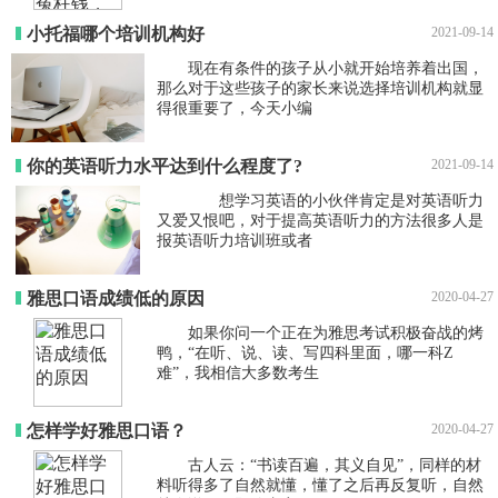
小托福哪个培训机构好
2021-09-14
现在有条件的孩子从小就开始培养着出国，
那么对于这些孩子的家长来说选择培训机构就显
得很重要了，今天小编
你的英语听力水平达到什么程度了?
2021-09-14
想学习英语的小伙伴肯定是对英语听力
又爱又恨吧，对于提高英语听力的方法很多人是
报英语听力培训班或者
雅思口语成绩低的原因
2020-04-27
如果你问一个正在为雅思考试积极奋战的烤
鸭，“在听、说、读、写四科里面，哪一科Z
难”，我相信大多数考生
怎样学好雅思口语？
2020-04-27
古人云：“书读百遍，其义自见”，同样的材
料听得多了自然就懂，懂了之后再反复听，自然