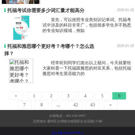
托福考试你需要多少词汇量才能高分
2020-01-20
首先，可以按照专业类别识记单词。托福考
试中涉及的科目非常广，包括很多学生并不熟悉
的专业知识领域，例如
托福和雅思哪个更好考？考哪个？怎么选
2020-01-20
择？
经常听到同学们发出以上疑问，今天就要给
大家科普一下托福跟雅思的对应关系，包括托福
雅思对考生英语能力的
«
1
2
3
4
5
6
7
8
...
42
43
»
全国电话：400-040-9997
总部地址:通州区台湖镇台铭国际企业花园C35栋
京ICP备16059676号-1