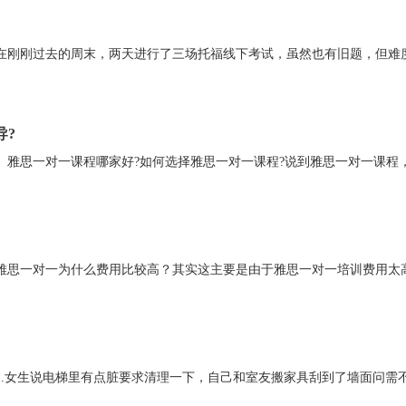
在刚刚过去的周末，两天进行了三场托福线下考试，虽然也有旧题，但难
导?
雅思一对一课程哪家好?如何选择雅思一对一课程?说到雅思一对一课程
雅思一对一为什么费用比较高？其实这主要是由于雅思一对一培训费用太
1.女生说电梯里有点脏要求清理一下，自己和室友搬家具刮到了墙面问需