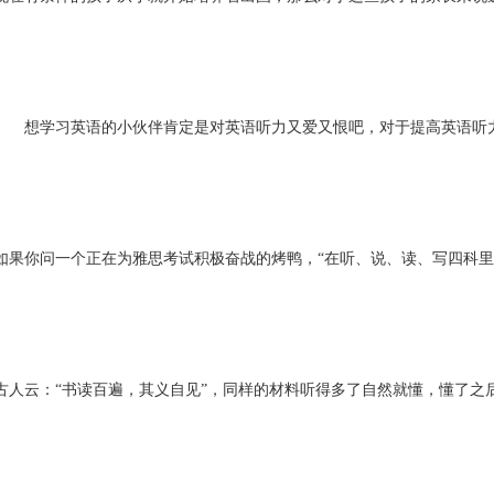
想学习英语的小伙伴肯定是对英语听力又爱又恨吧，对于提高英语听力
如果你问一个正在为雅思考试积极奋战的烤鸭，“在听、说、读、写四科里
古人云：“书读百遍，其义自见”，同样的材料听得多了自然就懂，懂了之