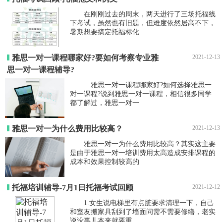
在刚刚过去的周末，两天进行了三场托福线
下考试，虽然也有旧题，但难度依然居高不下，
暑期想要搞定托福标化
雅思一对一课程哪家好?要如何考察专业雅
2021-12-13
思一对一课程辅导?
雅思一对一课程哪家好?如何选择雅思一
对一课程?说到雅思一对一课程，相信很多同学
都了解过，雅思一对一
雅思一对一为什么费用比较高？
2021-12-13
雅思一对一为什么费用比较高？其实这主要
是由于雅思一对一培训费用太高造成安排课程的
成本和效果控制较高的
托福培训辅导-7月1日托福考试回顾
2021-12-12
1.女生说电梯里有点脏要求清理一下，自己
和室友搬家具刮到了墙面问需不需要修缮，老实
说没事儿本来就要重