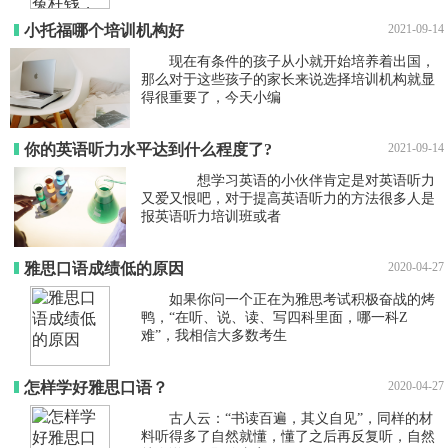
小托福哪个培训机构好
2021-09-14
现在有条件的孩子从小就开始培养着出国，
那么对于这些孩子的家长来说选择培训机构就显
得很重要了，今天小编
你的英语听力水平达到什么程度了?
2021-09-14
想学习英语的小伙伴肯定是对英语听力
又爱又恨吧，对于提高英语听力的方法很多人是
报英语听力培训班或者
雅思口语成绩低的原因
2020-04-27
如果你问一个正在为雅思考试积极奋战的烤
鸭，“在听、说、读、写四科里面，哪一科Z
难”，我相信大多数考生
怎样学好雅思口语？
2020-04-27
古人云：“书读百遍，其义自见”，同样的材
料听得多了自然就懂，懂了之后再反复听，自然