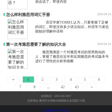
就会说了。即使内容
怎么样利雅思用词汇手册
2020-04-24
语言学家TERREL认为，只要掌握了足够
的词汇，即使没有多少语法知识，外语学习者也
能较好理解外语和
第一次考雅思需要了解的知识大全
2020-04-24
雅思预测是一个对雅思考试的形势熟知的
人，掌握了雅思在近年和近期雅思的考试版本号
进行了理性的分析和推断
«
1
2
3
4
5
6
7
8
...
42
43
»
全国电话：400-040-9997
总部地址:通州区台湖镇台铭国际企业花园C35栋
京ICP备16059676号-1